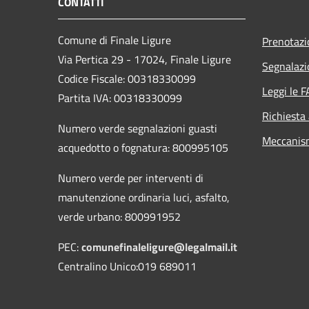
CONTATTI
Comune di Finale Ligure
Prenotaz
Via Pertica 29 - 17024, Finale Ligure
Segnalazi
Codice Fiscale: 00318330099
Leggi le 
Partita IVA: 00318330099
Richiesta
Numero verde segnalazioni guasti
Meccanis
acquedotto o fognatura: 800995105
Numero verde per interventi di
manutenzione ordinaria luci, asfalto,
verde urbano: 800991952
PEC:
comunefinaleligure@legalmail.it
Centralino Unico:019 689011