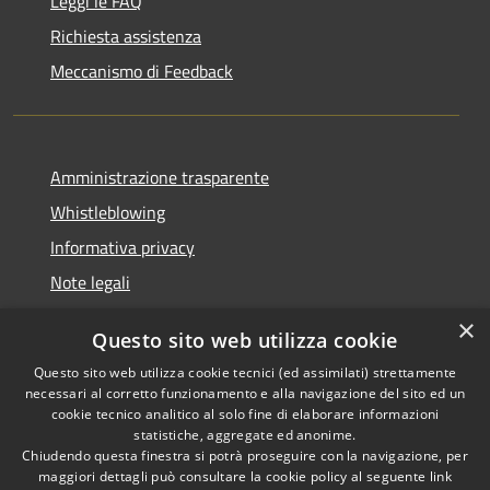
Leggi le FAQ
Richiesta assistenza
Meccanismo di Feedback
Amministrazione trasparente
Whistleblowing
Informativa privacy
Note legali
Dichiarazione di accessibilità
×
Questo sito web utilizza cookie
Segnalazioni di inaccessibilità
Questo sito web utilizza cookie tecnici (ed assimilati) strettamente
necessari al corretto funzionamento e alla navigazione del sito ed un
cookie tecnico analitico al solo fine di elaborare informazioni
statistiche, aggregate ed anonime.
Chiudendo questa finestra si potrà proseguire con la navigazione, per
RSS
Copyright © 2026 • Comune di
maggiori dettagli può consultare la cookie policy al seguente
link
Accessibilità
Finale Ligure • Powered by