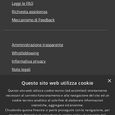
Leggi le FAQ
Richiesta assistenza
Meccanismo di Feedback
Amministrazione trasparente
Whistleblowing
Informativa privacy
Note legali
Dichiarazione di accessibilità
×
Questo sito web utilizza cookie
Segnalazioni di inaccessibilità
Questo sito web utilizza cookie tecnici (ed assimilati) strettamente
necessari al corretto funzionamento e alla navigazione del sito ed un
cookie tecnico analitico al solo fine di elaborare informazioni
statistiche, aggregate ed anonime.
Chiudendo questa finestra si potrà proseguire con la navigazione, per
RSS
Copyright © 2026 • Comune di
maggiori dettagli può consultare la cookie policy al seguente
link