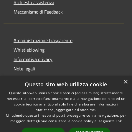
Richiesta assistenza
Meccanismo di Feedback
Amministrazione trasparente
Whistleblowing
Informativa privacy
Note legali
Dichiarazione di accessibilità
×
Questo sito web utilizza cookie
Segnalazioni di inaccessibilità
Questo sito web utilizza cookie tecnici (ed assimilati) strettamente
necessari al corretto funzionamento e alla navigazione del sito ed un
cookie tecnico analitico al solo fine di elaborare informazioni
statistiche, aggregate ed anonime.
Chiudendo questa finestra si potrà proseguire con la navigazione, per
RSS
Copyright © 2026 • Comune di
maggiori dettagli può consultare la cookie policy al seguente
link
Accessibilità
Finale Ligure • Powered by
Privacy
Municipium
Accesso
•