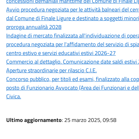
concessioni demaniali marittime del Comune di Finale Li
Avvio procedura negoziata per le attività balneari del cent
dal Comune di Finale Ligure e destinato a soggetti mino
proroga annualità 2028
Indagine di mercato finalizzata all'individuazione di opera
procedura negoziata per l'affidamento del servizio di spiag
centro estivo e servizi educativi estivi 2026-27
Commercio al dettaglio. Comunicazione date saldi estivi
Aperture straordinarie per rilascio C.I.E.
Concorso pubblico, per titoli ed esami, finalizzato alla c
posto di Funzionario Avvocato (Area dei Funzionari e dell
Civica.
Ultimo aggiornamento
: 25 marzo 2025, 09:58