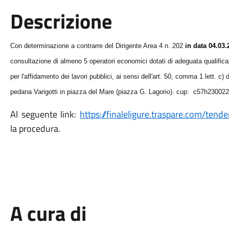
Descrizione
Con determinazione a contrarre
del Dirigente Area 4 n
.
202
in data
04
.0
3
.
consultazione di
almeno 5
operatori economici dotati di adeguata qualific
per l'affidamento dei lavori pubblici, ai sensi dell'art.
50
, comma
1
lett.
c
)
d
pedana Varigotti in piazza del Mare (piazza G. Lagorio). cup: c57h2300
Al seguente link:
https://finaleligure.traspare.com/te
la procedura.
A cura di