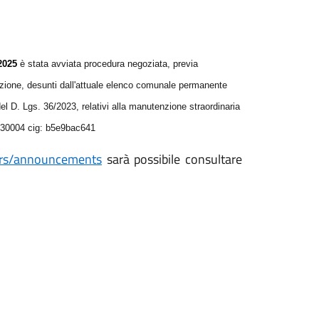
202
5
è stata avviata procedura negoziata, previa
azione, desunti dall'attuale elenco comunale permanente
el D. Lgs. 36/2023
,
relativi alla manutenzione straordinaria
2230004 cig: b5e9bac641
nders/announcements
sarà possibile consultare