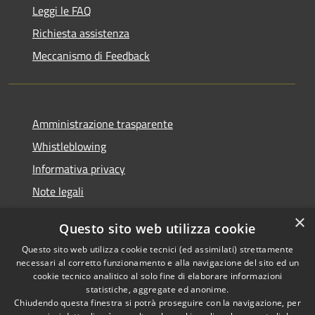
Leggi le FAQ
Richiesta assistenza
Meccanismo di Feedback
Amministrazione trasparente
Whistleblowing
Informativa privacy
Note legali
Dichiarazione di accessibilità
×
Questo sito web utilizza cookie
Segnalazioni di inaccessibilità
Questo sito web utilizza cookie tecnici (ed assimilati) strettamente
necessari al corretto funzionamento e alla navigazione del sito ed un
cookie tecnico analitico al solo fine di elaborare informazioni
statistiche, aggregate ed anonime.
Chiudendo questa finestra si potrà proseguire con la navigazione, per
RSS
Copyright © 2026 • Comune di