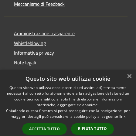
Meccanismo di Feedback
Amministrazione trasparente
Whistleblowing
Informativa privacy
Note legali
Dichiarazione di accessibilità
×
Questo sito web utilizza cookie
Segnalazioni di inaccessibilità
Questo sito web utilizza cookie tecnici (ed assimilati) strettamente
necessari al corretto funzionamento e alla navigazione del sito ed un
cookie tecnico analitico al solo fine di elaborare informazioni
statistiche, aggregate ed anonime.
Chiudendo questa finestra si potrà proseguire con la navigazione, per
RSS
Copyright © 2026 • Comune di
maggiori dettagli può consultare la cookie policy al seguente
link
Accessibilità
Finale Ligure • Powered by
Privacy
Municipium
Accesso
•
RIFIUTA TUTTO
ACCETTA TUTTO
Cookie
redazione