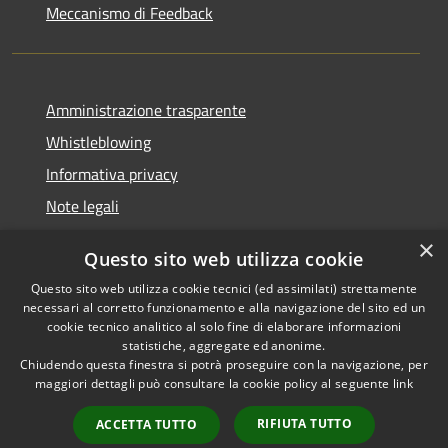
Meccanismo di Feedback
Amministrazione trasparente
Whistleblowing
Informativa privacy
Note legali
Dichiarazione di accessibilità
×
Questo sito web utilizza cookie
Segnalazioni di inaccessibilità
Questo sito web utilizza cookie tecnici (ed assimilati) strettamente
necessari al corretto funzionamento e alla navigazione del sito ed un
cookie tecnico analitico al solo fine di elaborare informazioni
statistiche, aggregate ed anonime.
Chiudendo questa finestra si potrà proseguire con la navigazione, per
RSS
Copyright © 2026 • Comune di
maggiori dettagli può consultare la cookie policy al seguente
link
Accessibilità
Finale Ligure • Powered by
Privacy
Municipium
Accesso
•
RIFIUTA TUTTO
ACCETTA TUTTO
Cookie
redazione