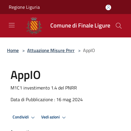
Salta al contenuto principale
Regione Liguria
Comune di Finale Ligure
Home
>
Attuazione Misure Pnrr
>
AppIO
AppIO
M1C1 investimento 1.4 del PNRR
Data di Pubblicazione : 16 mag 2024
Condividi
Vedi azioni