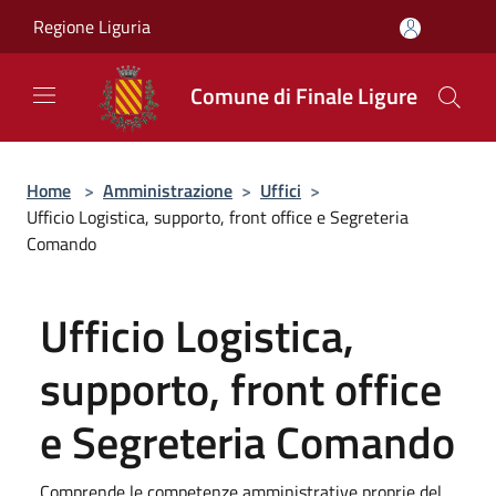
Salta al contenuto principale
Regione Liguria
Comune di Finale Ligure
Home
>
Amministrazione
>
Uffici
>
Ufficio Logistica, supporto, front office e Segreteria
Comando
Ufficio Logistica,
supporto, front office
e Segreteria Comando
Comprende le competenze amministrative proprie del