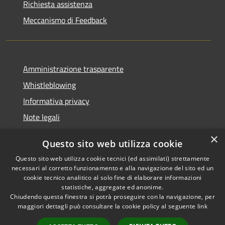
Richiesta assistenza
Meccanismo di Feedback
Amministrazione trasparente
Whistleblowing
Informativa privacy
Note legali
Dichiarazione di accessibilità
×
Questo sito web utilizza cookie
Segnalazioni di inaccessibilità
Questo sito web utilizza cookie tecnici (ed assimilati) strettamente
necessari al corretto funzionamento e alla navigazione del sito ed un
cookie tecnico analitico al solo fine di elaborare informazioni
statistiche, aggregate ed anonime.
Chiudendo questa finestra si potrà proseguire con la navigazione, per
RSS
Copyright © 2026 • Comune di
maggiori dettagli può consultare la cookie policy al seguente
link
Accessibilità
Finale Ligure • Powered by
Privacy
Municipium
Accesso
•