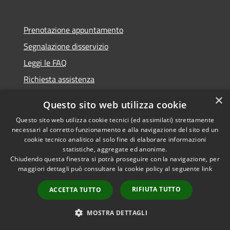
Prenotazione appuntamento
Segnalazione disservizio
Leggi le FAQ
Richiesta assistenza
Meccanismo di Feedback
×
Questo sito web utilizza cookie
Questo sito web utilizza cookie tecnici (ed assimilati) strettamente
necessari al corretto funzionamento e alla navigazione del sito ed un
cookie tecnico analitico al solo fine di elaborare informazioni
Amministrazione trasparente
statistiche, aggregate ed anonime.
Chiudendo questa finestra si potrà proseguire con la navigazione, per
Whistleblowing
maggiori dettagli può consultare la cookie policy al seguente
link
Informativa privacy
RIFIUTA TUTTO
ACCETTA TUTTO
Note legali
Dichiarazione di accessibilità
MOSTRA DETTAGLI
Segnalazioni di inaccessibilità