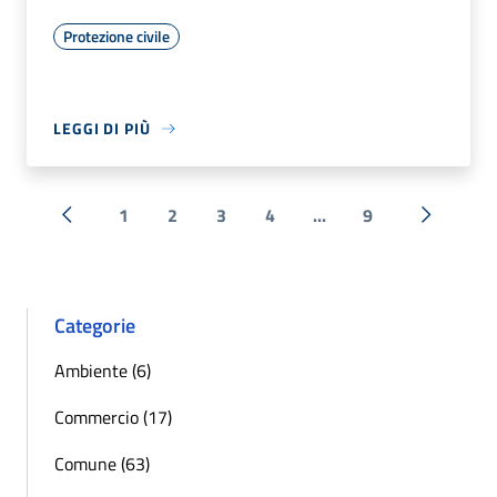
Protezione civile
LEGGI DI PIÙ
1
2
3
4
...
9
« Precedente
Successi
Categorie
Ambiente (6)
Commercio (17)
Comune (63)